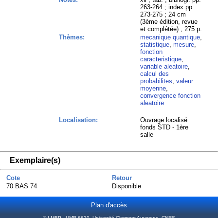
263-264 ; index pp.
273-275 ; 24 cm
(3ème édition, revue
et complétée) ; 275 p.
Thèmes:
mecanique quantique
,
statistique
,
mesure
,
fonction
caracteristique
,
variable aleatoire
,
calcul des
probabilites
,
valeur
moyenne
,
convergence fonction
aleatoire
Localisation:
Ouvrage localisé
fonds STD - 1ère
salle
Exemplaire(s)
Cote
Retour
70 BAS 74
Disponible
Plan d'accès
© LMBP - UMR 6620, Université Clermont Auvergne, CNRS