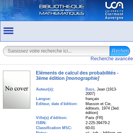
Recherche avancée
Eléments de calcul des probabilités -
3ème édition
[monographie]
Auteur(s):
Bass
, Jean (1913-
2007)
Langue:
français
Editeur, date d'édition:
Masson et Cie,
éditeurs, 1974 (3ed.
édition)
Ville(s) d'édition:
Paris (FR)
ISBN:
2-225-39479-2
Classification MSC:
60-01
Notes:
xii ; tab. ; bibliogr. pp.