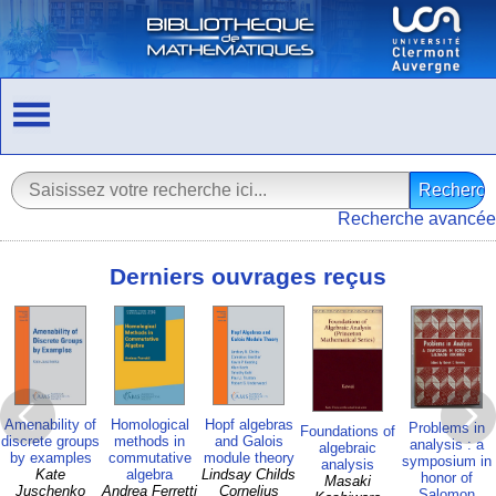
Recherche avancée
Derniers ouvrages reçus
Amenability of
Homological
Hopf algebras
Problems in
Foundations of
discrete groups
methods in
and Galois
analysis : a
algebraic
by examples
commutative
module theory
symposium in
analysis
Kate
algebra
Lindsay Childs
honor of
Masaki
Juschenko
Andrea Ferretti
Cornelius
Salomon