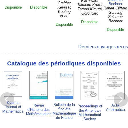
Kashiwara
Greither
Bochner
Takahiro Kawai
Disponible
Disponible
Kevin P.
Robert Clifford
Tatsuo Kimura
Keating
Gunning
Gorō Katō
et al.
Salomon
Bochner
Disponible
Disponible
Disponible
Derniers ouvrages reçus
Catalogue des périodiques disponibles
Kyushu
Bulletin de la
Revue
Acta
Proceedings of
Journal of
Société
d'Histoire des
Arithmetica
the American
Mathematics
Mathématique
Mathématiques
Mathematical
de France
Society