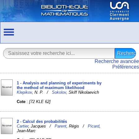
Recherche avancée
Préférences
1 - Analysis and planning of experiments by
the method of maximum likelihood
Klepikov
, N. P. /
Sokolov
, Skiff Nikolaevich
Cote
:
[72 KLE 62]
2 - Calcul des probabilités
Cartier
, Jacques /
Parent
, Régis /
Picard
,
Jean-Marc