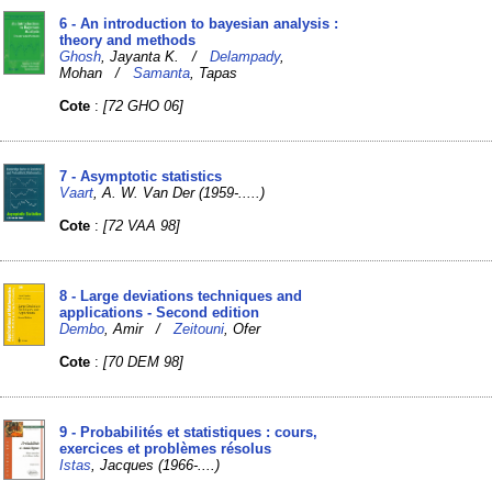
6 - An introduction to bayesian analysis :
theory and methods
Ghosh
, Jayanta K. /
Delampady
,
Mohan /
Samanta
, Tapas
Cote
:
[72 GHO 06]
7 - Asymptotic statistics
Vaart
, A. W. Van Der (1959-.....)
Cote
:
[72 VAA 98]
8 - Large deviations techniques and
applications - Second edition
Dembo
, Amir /
Zeitouni
, Ofer
Cote
:
[70 DEM 98]
9 - Probabilités et statistiques : cours,
exercices et problèmes résolus
Istas
, Jacques (1966-....)