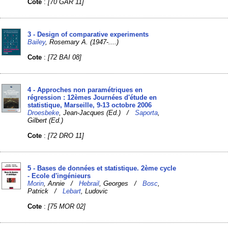
Cote
:
[70 GAR 11]
3 - Design of comparative experiments
Bailey
, Rosemary A. (1947-....)
Cote
:
[72 BAI 08]
4 - Approches non paramétriques en
régression : 12èmes Journées d'étude en
statistique, Marseille, 9-13 octobre 2006
Droesbeke
, Jean-Jacques (Ed.) /
Saporta
,
Gilbert (Ed.)
Cote
:
[72 DRO 11]
5 - Bases de données et statistique. 2ème cycle
- Ecole d'ingénieurs
Morin
, Annie /
Hebrail
, Georges /
Bosc
,
Patrick /
Lebart
, Ludovic
Cote
:
[75 MOR 02]