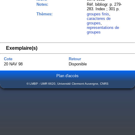
Notes:
Réf. bibliogr. p. 279-
283. Index ; 301 p.
Thèmes:
groupes finis
,
caracteres de
groupes
,
representations de
groupes
Exemplaire(s)
Cote
Retour
20 NAV 98
Disponible
Plan d'accès
© LMBP - UMR 6620, Université Clermont Auvergne, CNRS