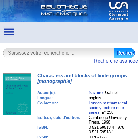
Recherche avancée
Characters and blocks of finite groups
[monographie]
Auteur(s):
Navarro
, Gabriel
Langue:
anglais
Collection:
London mathematical
society lecture note
series
, n° 250
Editeur, date d'édition:
Cambridge University
Press, 1998
ISBN:
0-521-59513-4 ; 978-
0-521-59513-1
ISSN:
0076-0552