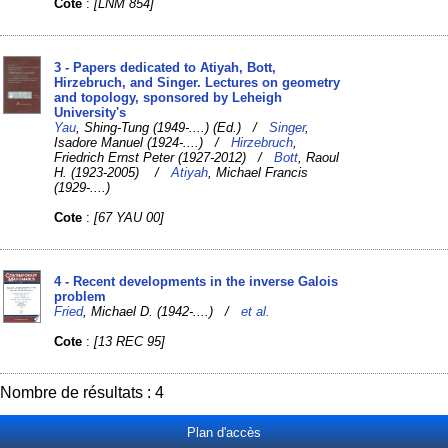
Cote
:
[LNM 854]
3 - Papers dedicated to Atiyah, Bott,
Hirzebruch, and Singer. Lectures on geometry
and topology, sponsored by Leheigh
University's
Yau
, Shing-Tung (1949-....) (Ed.) /
Singer
,
Isadore Manuel (1924-....) /
Hirzebruch
,
Friedrich Ernst Peter (1927-2012) /
Bott
, Raoul
H. (1923-2005) /
Atiyah
, Michael Francis
(1929-....)
Cote
:
[67 YAU 00]
4 - Recent developments in the inverse Galois
problem
Fried
, Michael D. (1942-....) /
et al.
Cote
:
[13 REC 95]
Nombre de résultats : 4
Plan d'accès