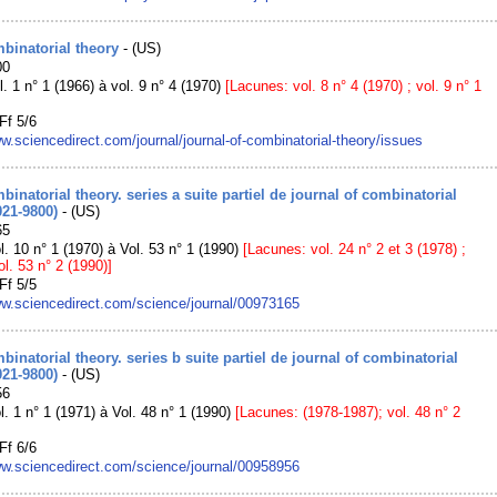
binatorial theory
- (US)
00
l. 1 n° 1 (1966) à vol. 9 n° 4 (1970)
[Lacunes: vol. 8 n° 4 (1970) ; vol. 9 n° 1
Ff 5/6
ww.sciencedirect.com/journal/journal-of-combinatorial-theory/issues
binatorial theory. series a suite partiel de journal of combinatorial
021-9800)
- (US)
65
l. 10 n° 1 (1970) à Vol. 53 n° 1 (1990)
[Lacunes: vol. 24 n° 2 et 3 (1978) ;
ol. 53 n° 2 (1990)]
Ff 5/5
ww.sciencedirect.com/science/journal/00973165
binatorial theory. series b suite partiel de journal of combinatorial
021-9800)
- (US)
56
l. 1 n° 1 (1971) à Vol. 48 n° 1 (1990)
[Lacunes: (1978-1987); vol. 48 n° 2
Ff 6/6
ww.sciencedirect.com/science/journal/00958956