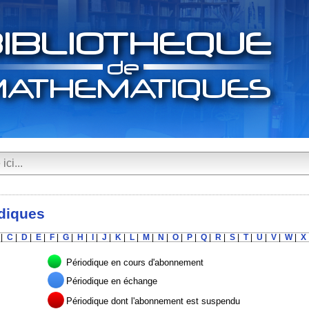
diques
|
C
|
D
|
E
|
F
|
G
|
H
|
I
|
J
|
K
|
L
|
M
|
N
|
O
|
P
|
Q
|
R
|
S
|
T
|
U
|
V
|
W
|
X
Périodique en cours d'abonnement
Périodique en échange
Périodique dont l'abonnement est suspendu