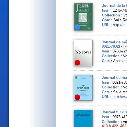
Journal de la
Issn :
1246-74
Collection :
Vo
Cote :
Salle R
URL :
http://jt
Journal de mé
0021-7832)
- (F
Issn :
0780-72
Collection :
Vo
Cote :
Annexe 
Journal de ma
Issn :
0021-78
Collection :
Vo
Cote :
Salle re
URL :
http://w
Journal für di
Issn :
0075-41
Collection :
vo
413 à 422, 482 