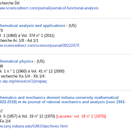
echerche Dd
ww.sciencedirect.com/journal/journal-of-functional-analysis
hematical analysis and applications
- (US)
7X
l. 1 (1960) à Vol. 374 n° 1 (2011)
cherche Ac 1/8 - Ad 1/1
ww.sciencedirect.com/science/journal/0022247X
thematical physics
- (US)
88
l. 1 n ° 1 (1960) à Vol. 41 n° 12 (2000)
 recherche Xa 1/4 - Xb 1/4
mp.aip.org/resource/1/jmapaq
thematics and mechanics devient indiana university mathematical
0022-2518) et de journal of rational mechanics and analysis (issn 1943-
57
l. 6 (1957) à Vol. 19 n° 12 (1970)
[Lacunes: vol. 18 n° 2 (1970)]
Fe 2/4
ww.iumj.indiana.edu/IUMJ/darchives.html