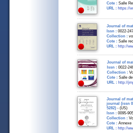
Cote :
Salle R
URL :
https://w
Journal of mat
Issn :
0022-24
Collection :
vo
Cote :
Salle re
URL :
http://w
Journal of ma
Issn :
0022-24
Collection :
Vo
Cote :
Salle de
URL :
http://j
Journal of ma
journal (issn 
5282)
- (US)
Issn :
0095-90
Collection :
Vo
Cote :
Annexe 
URL :
http://w