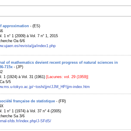
of approximation
- (ES)
66
l. 1 n° 1 (2009) à Vol. 7 n° 1, 2015
cherche Oa 6/6
ww.ujaen.es/revista/jja/index1.php
al of mathematics devient recent progress of natural sciences in
86-715x
- (JP)
32
l. 1 (1924) à Vol. 31 (1961)
[Lacunes: vol. 29 (1959)]
Ca 5/5
ww.ms.u-tokyo.ac.jp/~toshi/jjm/JJM_HP/jjm-index.htm
société française de statistique
- (FR)
4X
l. 1 n° 1 (1974) à Vol. 37 n° 4 (2005)
cherche Sa 3/6
ournal-sfds.fr/index.php/J-SFdS/