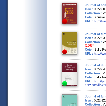
Journal of co
Issn :
0022-00
Collection :
Vo
Cote :
Annexe 
URL :
http://w
Journal of dif
Issn :
0022-03
Collection :
Vo
(1968)]
Cote :
Salle R
URL :
http://w
Journal of dif
Issn :
0022-04
Collection :
Vo
Cote :
Salle R
URL :
http://p
service=UI&ver
Journal of fun
Issn :
0022-12
Collection :
Vo