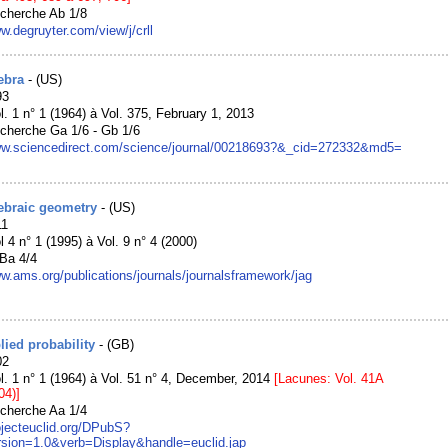
echerche Ab 1/8
w.degruyter.com/view/j/crll
ebra
- (US)
93
l. 1 n° 1 (1964) à Vol. 375, February 1, 2013
cherche Ga 1/6 - Gb 1/6
ww.sciencedirect.com/science/journal/00218693?&_cid=272332&md5=
gebraic geometry
- (US)
11
l 4 n° 1 (1995) à Vol. 9 n° 4 (2000)
Ba 4/4
ww.ams.org/publications/journals/journalsframework/jag
lied probability
- (GB)
02
l. 1 n° 1 (1964) à Vol. 51 n° 4, December, 2014
[Lacunes: Vol. 41A
04)]
echerche Aa 1/4
rojecteuclid.org/DPubS?
sion=1.0&verb=Display&handle=euclid.jap