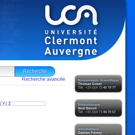
Recherche avancée
Responsable Scientifique
Thomas Gobet
Tél :
+33 (0)4 73
40 79 77
|
Y
|
Z
Bibliothécaire
Noël Benoit
Tél :
+33 (0)4 73
40 70 57
Informatique
Damien Ferney