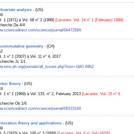
tivariate analysis
- (US)
9X
l. 1 (1971) à Vol. 68 n° 2 (1999)
[Lacunes: Vol. 14 n° 1 (February) 1984]
cherche Da 4/4
ww.sciencedirect.com/science/journal/0047259X
ncommutative geometry
- (CH)
52
l. 1 n° 1 (2007) à Vol. 11 n° 4, 2017
cherche Jc 1/1
ww.ems-ph.org/journals/all_issues.php?issn=1661-6952
mber theory
- (US)
4X
l. 1 n° 1 (1969) à Vol. 133, n° 2, February 2013
[Lacunes: Vol. 15 n° 6
echerche Ob 1/6
ww.sciencedirect.com/science/journal/0022314X
imization theory and applications
- (US)
39
l. 5 (1970) à Vol. 105 n° 3 (2000)
[Lacunes: Vol. 5 n° 3-4 (1970)]