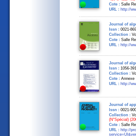
Cote :
Salle R
URL :
http://ww
Journal of alg
Issn :
0021-86
Collection :
Vo
Cote :
Salle Re
URL :
http://w
Journal of al
Issn :
1056-39
Collection :
Vo
Cote :
Annexe 
URL :
http://w
Journal of app
Issn :
0021-90
Collection :
Vo
(N°Spécial) (20
Cote :
Salle R
URL :
http://p
service=UI&ver