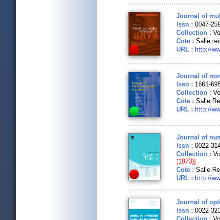
Journal of mul
Issn :
0047-25
Collection :
Vo
Cote :
Salle re
URL :
http://w
Journal of no
Issn :
1661-69
Collection :
Vo
Cote :
Salle Re
URL :
http://w
Journal of nu
Issn :
0022-31
Collection :
Vo
(1973)]
Cote :
Salle R
URL :
http://w
Journal of opt
Issn :
0022-32
Collection :
Vo