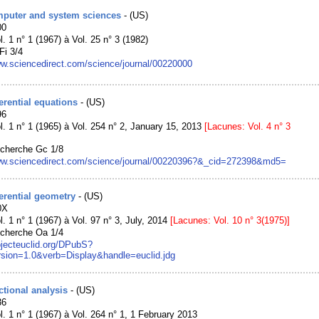
mputer and system sciences
- (US)
00
l. 1 n° 1 (1967) à Vol. 25 n° 3 (1982)
Fi 3/4
ww.sciencedirect.com/science/journal/00220000
ferential equations
- (US)
96
l. 1 n° 1 (1965) à Vol. 254 n° 2, January 15, 2013
[Lacunes: Vol. 4 n° 3
echerche Gc 1/8
ww.sciencedirect.com/science/journal/00220396?&_cid=272398&md5=
ferential geometry
- (US)
0X
l. 1 n° 1 (1967) à Vol. 97 n° 3, July, 2014
[Lacunes: Vol. 10 n° 3(1975)]
echerche Oa 1/4
rojecteuclid.org/DPubS?
sion=1.0&verb=Display&handle=euclid.jdg
ctional analysis
- (US)
36
l. 1 n° 1 (1967) à Vol. 264 n° 1, 1 February 2013