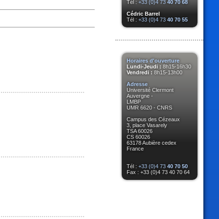
Tél :
+33 (0)4 73
40 70 68
Cédric Barrel
Tél :
+33 (0)4 73
40 70 55
Horaires d'ouverture
Lundi-Jeudi :
8h15-16h30
Vendredi :
8h15-13h00
Adresse
Université Clermont
Auvergne -
LMBP
UMR 6620 - CNRS
Campus des Cézeaux
3, place Vasarely
TSA 60026
CS 60026
63178 Aubière cedex
France
Tél :
+33 (0)4 73
40 70 50
Fax : +33 (0)4 73 40 70 64