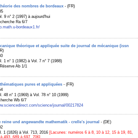
 théorie des nombres de bordeaux
- (FR)
05
l. 9 n° 2 (1997) à aujourd'hui
echerche Ra 6/7
nb.math.u-bordeaux1.fr/
canique théorique et appliquée suite de journal de mécanique (issn
R)
40
l. 1 n° 1 (1982) à Vol. 7 n° 7 (1988)
Réserve Ab 1/1
thématiques pures et appliquées
- (FR)
64
l. 48 n° 1 (1969) à Vol. 78 n° 10 (1999)
cherche Wb 6/7
ww.sciencedirect.com/science/journal/00217824
e reine und angewandte mathematik - crelle's journal
- (DE)
02
l. 1 (1826) à Vol. 713, 2016
[Lacunes: numéros 6 à 8, 10 à 12, 15 à 19, 81,
à 493, 689 à 697, 706]