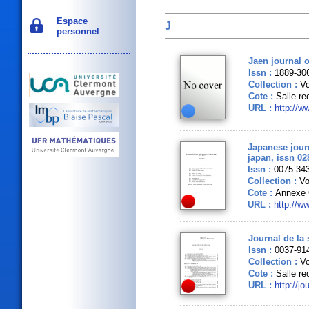
Espace
J
personnel
Jaen journal 
Issn :
1889-30
Collection :
Vo
Cote :
Salle re
URL :
http://w
Japanese journ
japan, issn 02
Issn :
0075-34
Collection :
Vo
Cote :
Annexe 
URL :
http://w
Journal de la 
Issn :
0037-91
Collection :
Vo
Cote :
Salle re
URL :
http://j