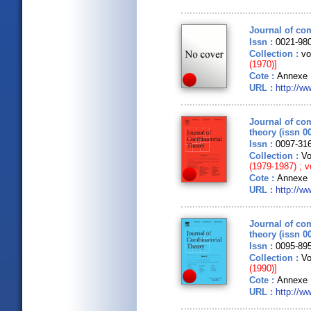
Journal of com
Issn :
0021-98
Collection :
vo
(1970)]
Cote :
Annexe 
URL :
http://w
Journal of com
theory (issn 0
Issn :
0097-31
Collection :
Vo
(1979-1987) ; v
Cote :
Annexe 
URL :
http://w
Journal of com
theory (issn 0
Issn :
0095-89
Collection :
Vo
(1990)]
Cote :
Annexe 
URL :
http://w