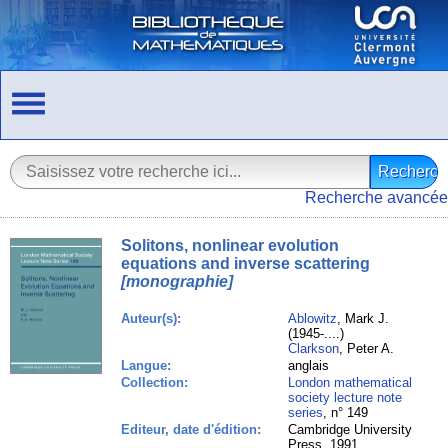
Recherche avancée
Solitons, nonlinear evolution
equations and inverse scattering
[monographie]
Auteur(s):
Ablowitz
, Mark J.
(1945-....)
Clarkson
, Peter A.
Langue:
anglais
Collection:
London mathematical
society lecture note
series
, n° 149
Editeur, date d'édition:
Cambridge University
Press, 1991