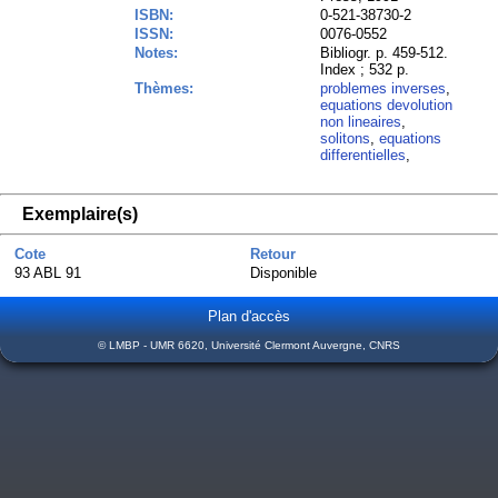
ISBN:
0-521-38730-2
ISSN:
0076-0552
Notes:
Bibliogr. p. 459-512.
Index ; 532 p.
Thèmes:
problemes inverses
,
equations devolution
non lineaires
,
solitons
,
equations
differentielles
,
Exemplaire(s)
Cote
Retour
93 ABL 91
Disponible
Plan d'accès
© LMBP - UMR 6620, Université Clermont Auvergne, CNRS