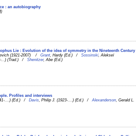
ce : an autobiography
4)
Sophus Lie : Evolution of the idea of symmetry in the Nineteenth Century
eevich (1921-2007) /
Grant
, Hardy (Ed.) /
Sossinski
, Alekseï
7-...) (Trad.) /
Shenitzer
, Abe (Ed.)
ple. Profiles and interviews
941-....) (Ed.) /
Davis
, Philip J. (1923-....) (Ed.) /
Alexanderson
, Gerald L.