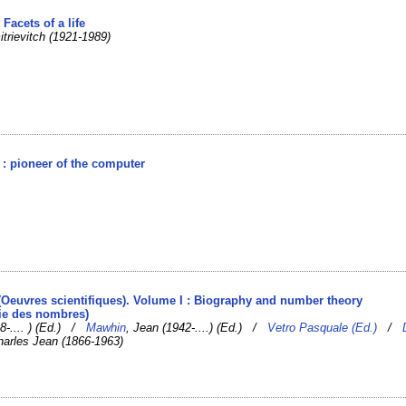
Facets of a life
itrievitch (1921-1989)
 : pioneer of the computer
 (Oeuvres scientifiques). Volume I : Biography and number theory
rie des nombres)
28-.... ) (Ed.) /
Mawhin
, Jean (1942-....) (Ed.) /
Vetro Pasquale (Ed.)
/
harles Jean (1866-1963)