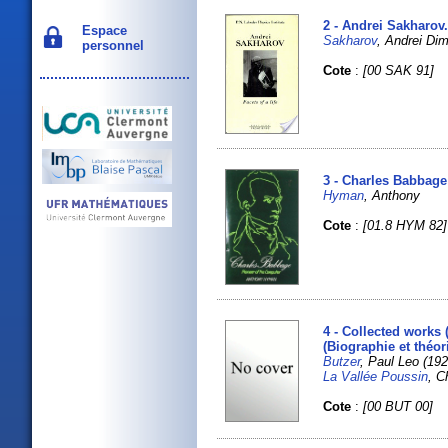
2 - Andrei Sakharov. 
Espace
Sakharov
, Andrei Dim
personnel
Cote
:
[00 SAK 91]
3 - Charles Babbage
Hyman
, Anthony
Cote
:
[01.8 HYM 82]
4 - Collected works
(Biographie et théo
Butzer
, Paul Leo (19
La Vallée Poussin
, C
Cote
:
[00 BUT 00]