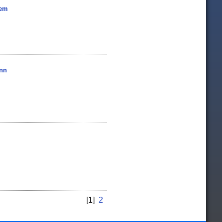
hem
ann
[1]
2