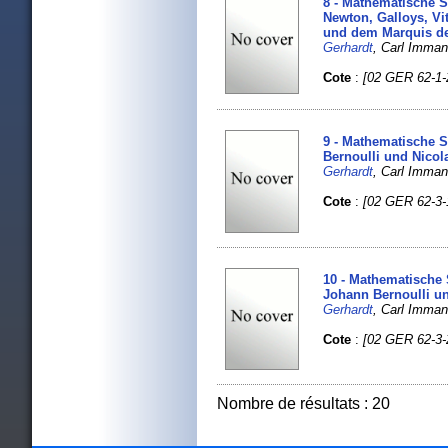
8 - Mathematische S
Newton, Galloys, Vi
und dem Marquis de 
Gerhardt
, Carl Imma
Cote
:
[02 GER 62-1-
9 - Mathematische S
Bernoulli und Nicol
Gerhardt
, Carl Imma
Cote
:
[02 GER 62-3-
10 - Mathematische S
Johann Bernoulli un
Gerhardt
, Carl Imma
Cote
:
[02 GER 62-3-
Nombre de résultats : 20