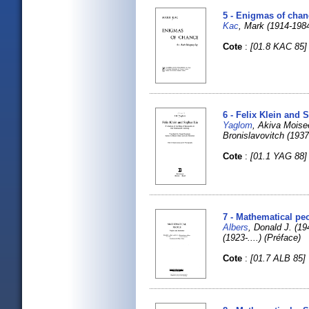
5 - Enigmas of chan
Kac
, Mark (1914-198
Cote
:
[01.8 KAC 85]
6 - Felix Klein and 
Yaglom
, Akiva Mois
Bronislavovitch (193
Cote
:
[01.1 YAG 88]
7 - Mathematical peo
Albers
, Donald J. (1
(1923-....) (Préface)
Cote
:
[01.7 ALB 85]