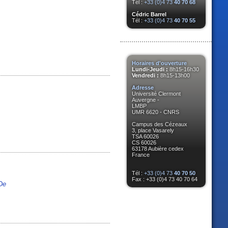
Tél :
+33 (0)4 73
40 70 68
Cédric Barrel
Tél :
+33 (0)4 73
40 70 55
Horaires d'ouverture
Lundi-Jeudi :
8h15-16h30
Vendredi :
8h15-13h00
Adresse
Université Clermont
Auvergne -
LMBP
UMR 6620 - CNRS
Campus des Cézeaux
3, place Vasarely
TSA 60026
CS 60026
63178 Aubière cedex
France
Tél :
+33 (0)4 73
40 70 50
Fax : +33 (0)4 73 40 70 64
De