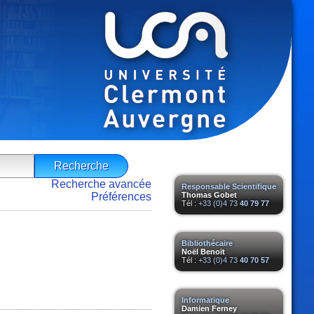
Recherche avancée
Responsable Scientifique
Préférences
Thomas Gobet
Tél :
+33 (0)4 73
40 79 77
Bibliothécaire
Noël Benoit
Tél :
+33 (0)4 73
40 70 57
Informatique
Damien Ferney