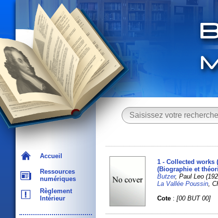
Accueil
1 - Collected works
(Biographie et théo
Ressources
Butzer
, Paul Leo (19
numériques
La Vallée Poussin
, C
Règlement
Cote
:
[00 BUT 00]
Intérieur