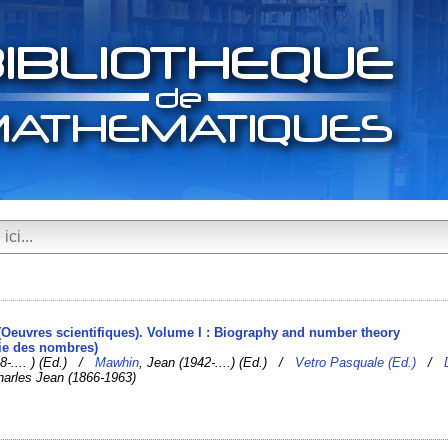
 (Oeuvres scientifiques). Volume I : Biography and number theory
rie des nombres)
28-.... ) (Ed.) /
Mawhin
, Jean (1942-....) (Ed.) /
Vetro Pasquale (Ed.)
/
harles Jean (1866-1963)