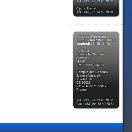
Tél :
+33 (0)4 73
40 70 68
Cédric Barrel
Tél :
+33 (0)4 73
40 70 55
Horaires d'ouverture
Lundi-Jeudi :
8h15-16h30
Vendredi :
8h15-13h00
Adresse
Université Clermont
Auvergne -
LMBP
UMR 6620 - CNRS
Campus des Cézeaux
3, place Vasarely
TSA 60026
CS 60026
63178 Aubière cedex
France
Tél :
+33 (0)4 73
40 70 50
Fax : +33 (0)4 73 40 70 64