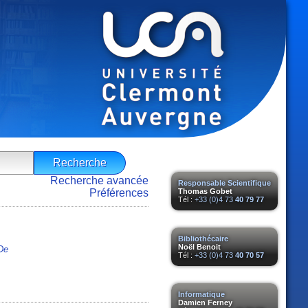
Recherche avancée
Responsable Scientifique
Préférences
Thomas Gobet
Tél :
+33 (0)4 73
40 79 77
Bibliothécaire
Noël Benoit
De
Tél :
+33 (0)4 73
40 70 57
Informatique
Damien Ferney