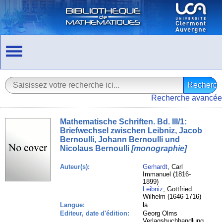
Recherche avancée
Mathematische Schriften. Bd. III/1:
Briefwechsel zwischen Leibniz, Jacob
Bernoulli, Johann Bernoulli und
Nicolaus Bernoulli
[monographie]
Auteur(s):
Gerhardt
, Carl
Immanuel (1816-
1899)
Leibniz
, Gottfried
Wilhelm (1646-1716)
Langue:
la
Editeur, date d'édition:
Georg Olms
Verlagsbuchhandlung