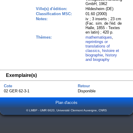
GmbH, 1962
Ville(s) d'édition:
Hildesheim (DE)
Classification MSC:
01.60 (2000)
Notes:
iv ; 3 inserts ; 23 cm
(Fac. sim. de l'éd. de
Halle, 1855 - Textes
en latin) ; 420 p.
Thèmes:
mathematiques
,
reprintings or
translations of
classics
,
histoire et
biographie
,
history
and biography
Exemplaire(s)
Cote
Retour
02 GER 62-3-1
Disponible
Plan d'accès
© LMBP - UMR 6620, Université Clermont Auvergne, CNRS