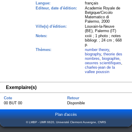
Langue:
français
Editeur, date d'édition:
Academie Royale de
Belgique/Circolo
Matematico di
Palermo, 2000
Ville(s) d'édition:
Louvain-la-Neuve
(BE), Palermo (IT)
Notes:
xxiii ; 1 photo ; notes
bibliogr. ; 24 cm ; 668
p.
Thèmes:
number theory
,
biography
,
theorie des
nombres
,
biographie
,
oeuvres scientifiques
,
charles-jean de la
vallee poussin
Exemplaire(s)
Cote
Retour
00 BUT 00
Disponible
Plan d'accès
© LMBP - UMR 6620, Université Clermont Auvergne, CNRS