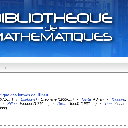
adique des formes de Hilbert
(1972-....) /
Bijakowski
, Stéphane (1988-....) /
Iovita
, Adrian /
Kassaei
,
.) /
Pilloni
, Vincent (1982-....) /
Stroh
, Benoît (1982-....) /
Tian
, Yichao
Liang