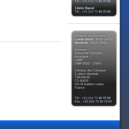
Tél :
+33 (0)4 73
40 70 68
Cédric Barrel
Tél :
+33 (0)4 73
40 70 55
Horaires d'ouverture
Lundi-Jeudi :
8h15-16h30
Vendredi :
8h15-13h00
Adresse
Université Clermont
Auvergne -
LMBP
UMR 6620 - CNRS
Campus des Cézeaux
3, place Vasarely
TSA 60026
CS 60026
63178 Aubière cedex
France
Tél :
+33 (0)4 73
40 70 50
Fax : +33 (0)4 73 40 70 64