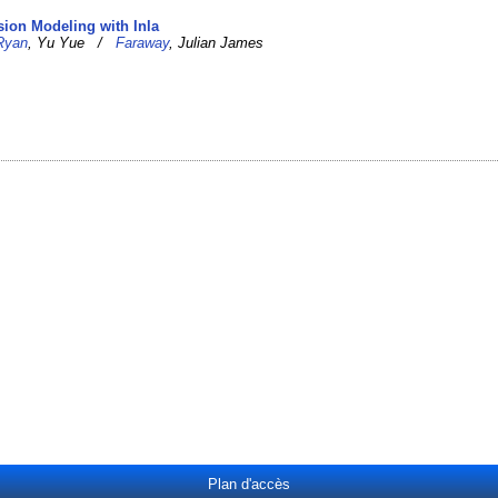
sion Modeling with Inla
Ryan
, Yu Yue /
Faraway
, Julian James
Plan d'accès