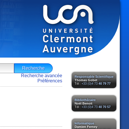
Recherche avancée
Responsable Scientifique
Préférences
Thomas Gobet
Tél :
+33 (0)4 73
40 79 77
Bibliothécaire
Noël Benoit
Tél :
+33 (0)4 73
40 70 57
Informatique
Damien Ferney