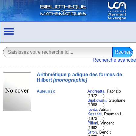
Recherche avancée
Arithmétique p-adique des formes de
Hilbert
[monographie]
Auteur(s):
Andreatta
, Fabrizio
(1972-....)
Bijakowski
, Stéphane
(1988-....)
Iovita
, Adrian
Kassaei
, Payman L.
(1973-....)
Pilloni
, Vincent
(1982-....)
Stroh
, Benoît