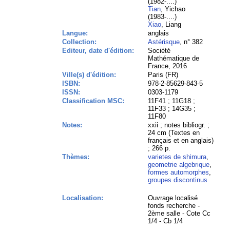
(1982-....)
Tian
, Yichao
(1983-....)
Xiao
, Liang
Langue:
anglais
Collection:
Astérisque
, n° 382
Editeur, date d'édition:
Société
Mathématique de
France, 2016
Ville(s) d'édition:
Paris (FR)
ISBN:
978-2-85629-843-5
ISSN:
0303-1179
Classification MSC:
11F41 ; 11G18 ;
11F33 ; 14G35 ;
11F80
Notes:
xxii ; notes bibliogr. ;
24 cm (Textes en
français et en anglais)
; 266 p.
Thèmes:
varietes de shimura
,
geometrie algebrique
,
formes automorphes
,
groupes discontinus
Localisation:
Ouvrage localisé
fonds recherche -
2ème salle - Cote Cc
1/4 - Cb 1/4