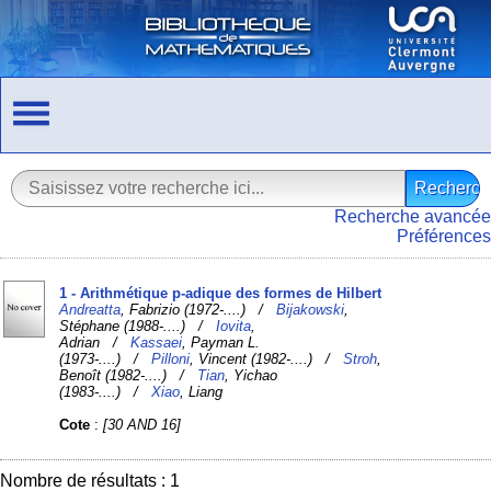
Recherche avancée
Préférences
1 - Arithmétique p-adique des formes de Hilbert
Andreatta
, Fabrizio (1972-....) /
Bijakowski
,
Stéphane (1988-....) /
Iovita
,
Adrian /
Kassaei
, Payman L.
(1973-....) /
Pilloni
, Vincent (1982-....) /
Stroh
,
Benoît (1982-....) /
Tian
, Yichao
(1983-....) /
Xiao
, Liang
Cote
:
[30 AND 16]
Nombre de résultats : 1