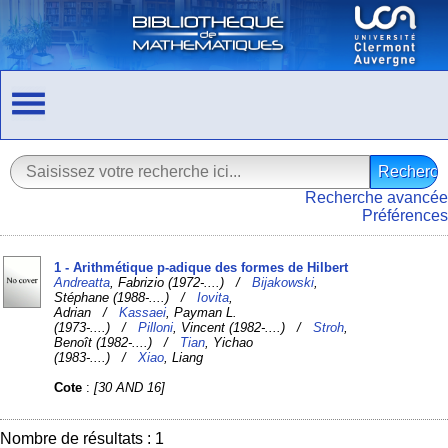
Recherche avancée
Préférences
1 - Arithmétique p-adique des formes de Hilbert
Andreatta
, Fabrizio (1972-....) /
Bijakowski
,
Stéphane (1988-....) /
Iovita
,
Adrian /
Kassaei
, Payman L.
(1973-....) /
Pilloni
, Vincent (1982-....) /
Stroh
,
Benoît (1982-....) /
Tian
, Yichao
(1983-....) /
Xiao
, Liang
Cote
:
[30 AND 16]
Nombre de résultats : 1