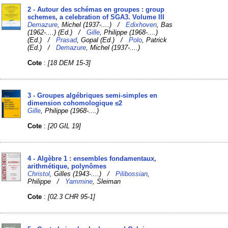
2 - Autour des schémas en groupes : group
schemes, a celebration of SGA3. Volume III
Demazure
, Michel (1937-....) /
Edixhoven
, Bas
(1962-....) (Ed.) /
Gille
, Philippe (1968-....)
(Ed.) /
Prasad
, Gopal (Ed.) /
Polo
, Patrick
(Ed.) /
Demazure
, Michel (1937-....)
Cote
:
[18 DEM 15-3]
3 - Groupes algébriques semi-simples en
dimension cohomologique ≤2
Gille
, Philippe (1968-....)
Cote
:
[20 GIL 19]
4 - Algèbre 1 : ensembles fondamentaux,
arithmétique, polynômes
Christol
, Gilles (1943-....) /
Pilibossian
,
Philippe /
Yammine
, Sleiman
Cote
:
[02.3 CHR 95-1]