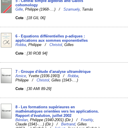
5 - Central simple algebras and Galois
cohomology
Gille
, Philippe (1968-....) /
Szamuely
, Tamás
Cote
:
[18 GIL 06]
6 - Equations différentielles p-adiques :
applications aux sommes exponentielles
Robba
, Philippe /
Christol
, Gilles
Cote
:
[30 ROB 94]
7 - Groupe d'étude d'analyse ultramétrique
Amice
, Yvette (1936-1993) /
Robba
,
Philippe /
Christol
, Gilles (1943-....)
Cote
:
[30 AMI 89-29]
8 - Les formations supérieures en
mathématiques orientées vers les applications.
Rapport d'évalution, juillet 2002
Bénilan
, Philippe (1940-2001) (Dir.) /
Froehly
,
Claude (1941-....) (Dir.) /
Bertrand
, Gilles