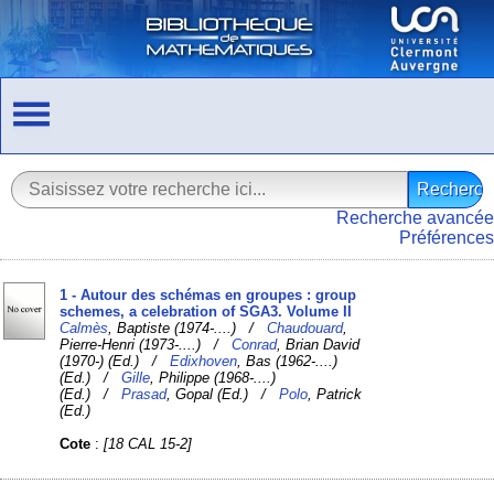
Recherche avancée
Préférences
1 - Autour des schémas en groupes : group
schemes, a celebration of SGA3. Volume II
Calmès
, Baptiste (1974-....) /
Chaudouard
,
Pierre-Henri (1973-....) /
Conrad
, Brian David
(1970-) (Ed.) /
Edixhoven
, Bas (1962-....)
(Ed.) /
Gille
, Philippe (1968-....)
(Ed.) /
Prasad
, Gopal (Ed.) /
Polo
, Patrick
(Ed.)
Cote
:
[18 CAL 15-2]