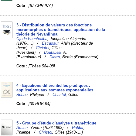
Cote
:
[67 CHR 97A]
3 - Distribution de valeurs des fonctions
meromorphes ultramétriques, application de la
théorie de Nevanlinna
Ojeda Fuentealba
, Jacqueline Alejandra
(1976-....) /
Escassut
, Alain (directeur de
these) /
Christol
, Gilles
(Président) /
Boutabaa
, A.
(Examinateur) /
Diarra
, Bertin (Examinateur)
Cote
:
[Thèse 584-08]
4 - Equations différentielles p-adiques :
applications aux sommes exponentielles
Robba
, Philippe /
Christol
, Gilles
Cote
:
[30 ROB 94]
5 - Groupe d'étude d'analyse ultramétrique
Amice
, Yvette (1936-1993) /
Robba
,
Philippe /
Christol
, Gilles (1943-....)