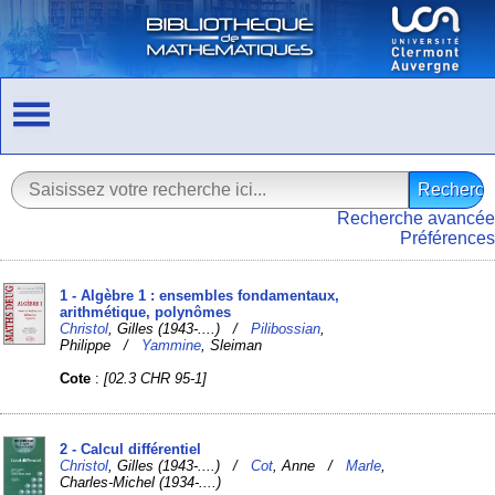
Recherche avancée
Préférences
1 - Algèbre 1 : ensembles fondamentaux,
arithmétique, polynômes
Christol
, Gilles (1943-....) /
Pilibossian
,
Philippe /
Yammine
, Sleiman
Cote
:
[02.3 CHR 95-1]
2 - Calcul différentiel
Christol
, Gilles (1943-....) /
Cot
, Anne /
Marle
,
Charles-Michel (1934-....)