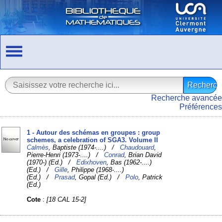
Recherche avancée
Préférences
1 - Autour des schémas en groupes : group
schemes, a celebration of SGA3. Volume II
Calmès
, Baptiste (1974-....) /
Chaudouard
,
Pierre-Henri (1973-....) /
Conrad
, Brian David
(1970-) (Ed.) /
Edixhoven
, Bas (1962-....)
(Ed.) /
Gille
, Philippe (1968-....)
(Ed.) /
Prasad
, Gopal (Ed.) /
Polo
, Patrick
(Ed.)
Cote
:
[18 CAL 15-2]