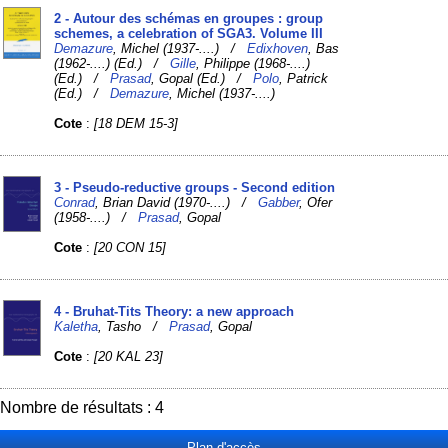
2 - Autour des schémas en groupes : group
schemes, a celebration of SGA3. Volume III
Demazure
, Michel (1937-....) /
Edixhoven
, Bas
(1962-....) (Ed.) /
Gille
, Philippe (1968-....)
(Ed.) /
Prasad
, Gopal (Ed.) /
Polo
, Patrick
(Ed.) /
Demazure
, Michel (1937-....)
Cote
:
[18 DEM 15-3]
3 - Pseudo-reductive groups - Second edition
Conrad
, Brian David (1970-....) /
Gabber
, Ofer
(1958-....) /
Prasad
, Gopal
Cote
:
[20 CON 15]
4 - Bruhat-Tits Theory: a new approach
Kaletha
, Tasho /
Prasad
, Gopal
Cote
:
[20 KAL 23]
Nombre de résultats : 4
Plan d'accès