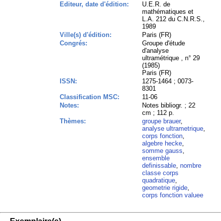
Editeur, date d'édition:
U.E.R. de
mathématiques et
L.A. 212 du C.N.R.S.,
1989
Ville(s) d'édition:
Paris (FR)
Congrés:
Groupe d'étude
d'analyse
ultramétrique , n° 29
(1985)
Paris (FR)
ISSN:
1275-1464 ; 0073-
8301
Classification MSC:
11-06
Notes:
Notes bibliogr. ; 22
cm ; 112 p.
Thèmes:
groupe brauer
,
analyse ultrametrique
,
corps fonction
,
algebre hecke
,
somme gauss
,
ensemble
definissable
,
nombre
classe corps
quadratique
,
geometrie rigide
,
corps fonction valuee