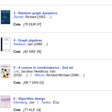
3 - Random graph dynamics
Durrett
, Richard (1951-....)
Cote
:
[70 DUR 07]
4 - Graph algebras
Raeburn
, Iain (1949-....)
Cote
:
[42 RAE 05]
5 - A course in combinatorics - 2nd ed.
Lint
, Jacobus Hendricus Van
(1932-....) /
Wilson
, Richard Michael (1945-....)
Cote
:
[08.7 VAN 01]
6 - Algorithm design
Kleinberg
, Jon /
Tardos
, Éva
Cote
:
[77 KLE 14]