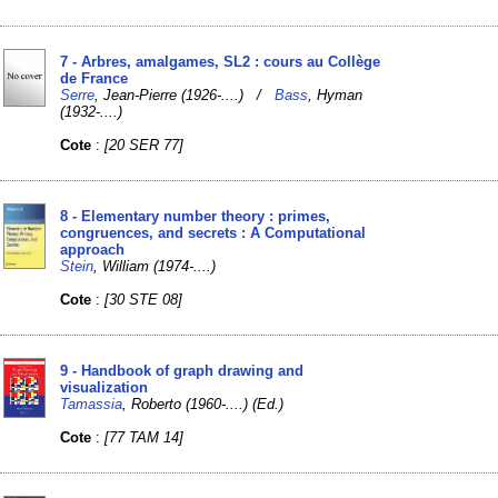
7 - Arbres, amalgames, SL2 : cours au Collège
de France
Serre
, Jean-Pierre (1926-....) /
Bass
, Hyman
(1932-....)
Cote
:
[20 SER 77]
8 - Elementary number theory : primes,
congruences, and secrets : A Computational
approach
Stein
, William (1974-....)
Cote
:
[30 STE 08]
9 - Handbook of graph drawing and
visualization
Tamassia
, Roberto (1960-....) (Ed.)
Cote
:
[77 TAM 14]