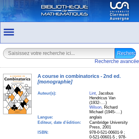
Recherche avancée
A course in combinatorics - 2nd ed.
[monographie]
Auteur(s):
Lint
, Jacobus
Hendricus Van
(1932-....)
Wilson
, Richard
Michael (1945-....)
Langue:
anglais
Editeur, date d'édition:
Cambridge University
Press, 2001
ISBN:
978-0-521-00601-9 ;
0-521-00601-5 ; 978-