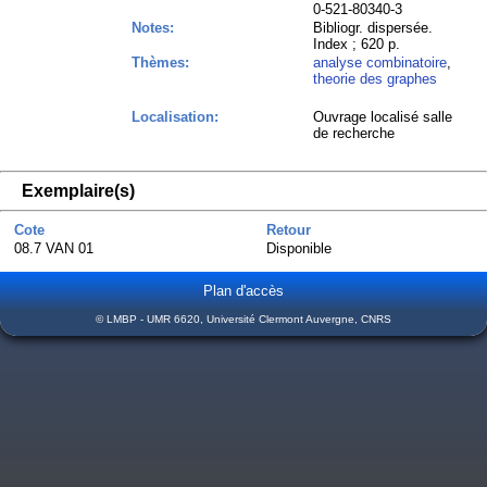
0-521-80340-3
Notes:
Bibliogr. dispersée.
Index ; 620 p.
Thèmes:
analyse combinatoire
,
theorie des graphes
Localisation:
Ouvrage localisé salle
de recherche
Exemplaire(s)
Cote
Retour
08.7 VAN 01
Disponible
Plan d'accès
© LMBP - UMR 6620, Université Clermont Auvergne, CNRS