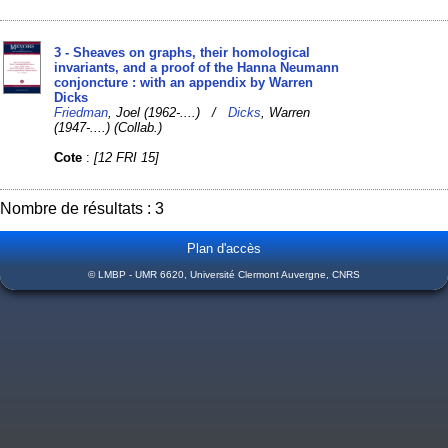
3 - Sheaves on graphs, their homological
invariants, and a proof of the Hanna Neumann
conjoncture : with an appendix by Warren
Dicks
Friedman
, Joel (1962-....) /
Dicks
, Warren
(1947-....) (Collab.)
Cote
:
[12 FRI 15]
Nombre de résultats : 3
Plan d'accès
© LMBP - UMR 6620, Université Clermont Auvergne, CNRS