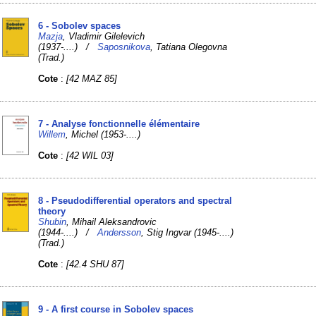
6 - Sobolev spaces
Mazja
, Vladimir Gilelevich
(1937-....) /
Saposnikova
, Tatiana Olegovna
(Trad.)
Cote
:
[42 MAZ 85]
7 - Analyse fonctionnelle élémentaire
Willem
, Michel (1953-....)
Cote
:
[42 WIL 03]
8 - Pseudodifferential operators and spectral
theory
Shubin
, Mihail Aleksandrovic
(1944-....) /
Andersson
, Stig Ingvar (1945-....)
(Trad.)
Cote
:
[42.4 SHU 87]
9 - A first course in Sobolev spaces