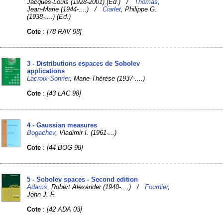
Jacques-Louis (1928-2001) (Ed.) /
Thomas
,
Jean-Marie (1944-....) /
Ciarlet
, Philippe G.
(1938-....) (Ed.)
Cote
:
[78 RAV 98]
3 - Distributions espaces de Sobolev
applications
Lacroix-Sonrier
, Marie-Thérèse (1937-....)
Cote
:
[43 LAC 98]
4 - Gaussian measures
Bogachev
, Vladimir I. (1961-...)
Cote
:
[44 BOG 98]
5 - Sobolev spaces - Second edition
Adams
, Robert Alexander (1940-....) /
Fournier
,
John J. F.
Cote
:
[42 ADA 03]