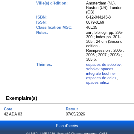
Ville(s) d'édition:
Amsterdam (NL),
Boston (US), London
(GB)
ISBN:
0-12-044143-8
ISSN:
0079-8169
Classification MSC:
46E35
Notes:
xiii ; bibliogr. pp. 295-
300 ; index pp. 301-
305 ; 24 cm (Second
edition -
Réimpression : 2005 ;
2006 ; 2007 ; 2008) ;
305 p.
Thèmes:
espaces de sobolev
,
sobolev spaces
,
integrale bochner
,
espaces de orlicz
,
spaces orlicz
Exemplaire(s)
Cote
Retour
42 ADA 03
07/05/2026
Plan d'accès
© LMBP - UMR 6620, Université Clermont Auvergne, CNRS