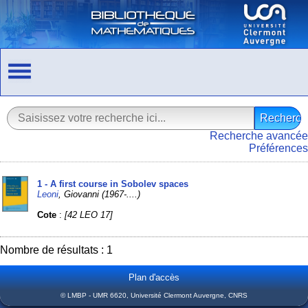
Recherche avancée
Préférences
1 - A first course in Sobolev spaces
Leoni
, Giovanni (1967-....)
Cote
:
[42 LEO 17]
Nombre de résultats : 1
Plan d'accès
© LMBP - UMR 6620, Université Clermont Auvergne, CNRS