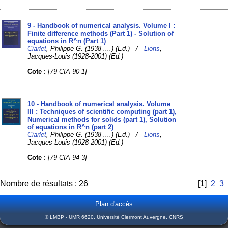
9 - Handbook of numerical analysis. Volume I :
Finite difference methods (Part 1) - Solution of
equations in R^n (Part 1)
Ciarlet
, Philippe G. (1938-....) (Ed.) /
Lions
,
Jacques-Louis (1928-2001) (Ed.)
Cote
:
[79 CIA 90-1]
10 - Handbook of numerical analysis. Volume
III : Techniques of scientific computing (part 1),
Numerical methods for solids (part 1), Solution
of equations in R^n (part 2)
Ciarlet
, Philippe G. (1938-....) (Ed.) /
Lions
,
Jacques-Louis (1928-2001) (Ed.)
Cote
:
[79 CIA 94-3]
Nombre de résultats : 26
[1]
2
3
Plan d'accès
© LMBP - UMR 6620, Université Clermont Auvergne, CNRS