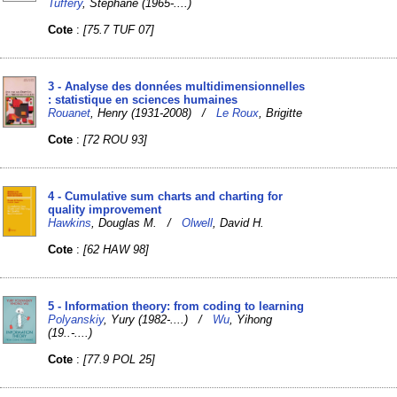
Tufféry
, Stéphane (1965-....)
Cote
:
[75.7 TUF 07]
3 - Analyse des données multidimensionnelles
: statistique en sciences humaines
Rouanet
, Henry (1931-2008) /
Le Roux
, Brigitte
Cote
:
[72 ROU 93]
4 - Cumulative sum charts and charting for
quality improvement
Hawkins
, Douglas M. /
Olwell
, David H.
Cote
:
[62 HAW 98]
5 - Information theory: from coding to learning
Polyanskiy
, Yury (1982-....) /
Wu
, Yihong
(19..-....)
Cote
:
[77.9 POL 25]