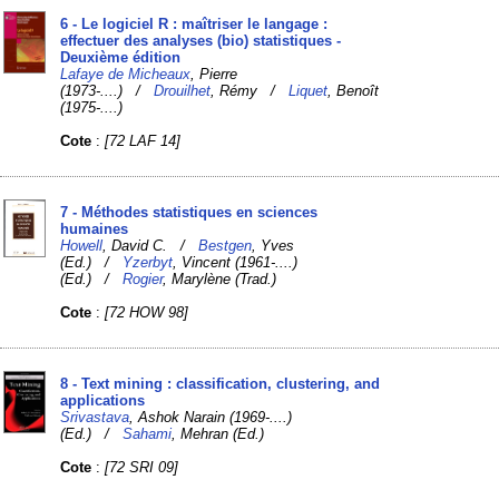
6 - Le logiciel R : maîtriser le langage :
effectuer des analyses (bio) statistiques -
Deuxième édition
Lafaye de Micheaux
, Pierre
(1973-....) /
Drouilhet
, Rémy /
Liquet
, Benoît
(1975-....)
Cote
:
[72 LAF 14]
7 - Méthodes statistiques en sciences
humaines
Howell
, David C. /
Bestgen
, Yves
(Ed.) /
Yzerbyt
, Vincent (1961-....)
(Ed.) /
Rogier
, Marylène (Trad.)
Cote
:
[72 HOW 98]
8 - Text mining : classification, clustering, and
applications
Srivastava
, Ashok Narain (1969-....)
(Ed.) /
Sahami
, Mehran (Ed.)
Cote
:
[72 SRI 09]