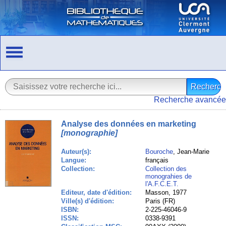
Recherche avancée
Analyse des données en marketing
[monographie]
Auteur(s):
Bouroche
, Jean-Marie
Langue:
français
Collection:
Collection des
monograhies de
l'A.F.C.E.T.
Editeur, date d'édition:
Masson, 1977
Ville(s) d'édition:
Paris (FR)
ISBN:
2-225-46046-9
ISSN:
0338-9391