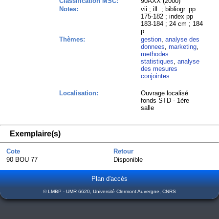
Classification MSC:
90AXX (2000)
Notes:
vii ; ill. ; bibliogr. pp
175-182 ; index pp
183-184 ; 24 cm ; 184
p.
Thèmes:
gestion
,
analyse des
donnees
,
marketing
,
methodes
statistiques
,
analyse
des mesures
conjointes
Localisation:
Ouvrage localisé
fonds STD - 1ère
salle
Exemplaire(s)
Cote
Retour
90 BOU 77
Disponible
Plan d'accès
© LMBP - UMR 6620, Université Clermont Auvergne, CNRS