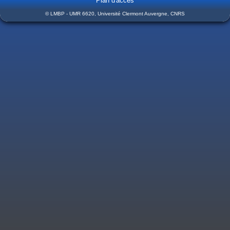
Plan d'accès
© LMBP - UMR 6620, Université Clermont Auvergne, CNRS