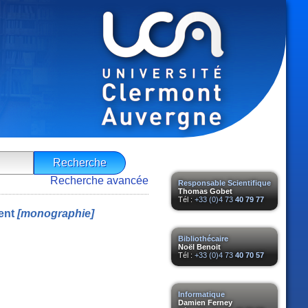
Recherche avancée
Responsable Scientifique
Thomas Gobet
Tél :
+33 (0)4 73
40 79 77
ent
[monographie]
Bibliothécaire
Noël Benoit
Tél :
+33 (0)4 73
40 70 57
Informatique
Damien Ferney