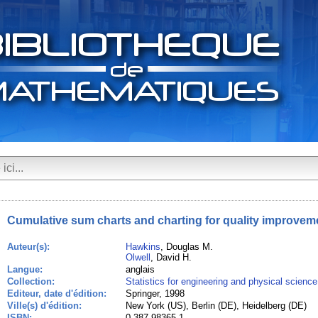
Cumulative sum charts and charting for quality improvem
Auteur(s):
Hawkins
, Douglas M.
Olwell
, David H.
Langue:
anglais
Collection:
Statistics for engineering and physical science
Editeur, date d'édition:
Springer, 1998
Ville(s) d'édition:
New York (US), Berlin (DE), Heidelberg (DE)
ISBN:
0-387-98365-1