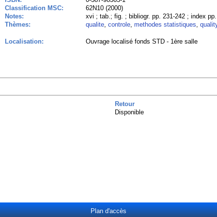
Classification MSC:
62N10 (2000)
Notes:
xvi ; tab.; fig. ; bibliogr. pp. 231-242 ; index p
Thèmes:
qualite
,
controle
,
methodes statistiques
,
qualit
Localisation:
Ouvrage localisé fonds STD - 1ère salle
Retour
Disponible
Plan d'accès