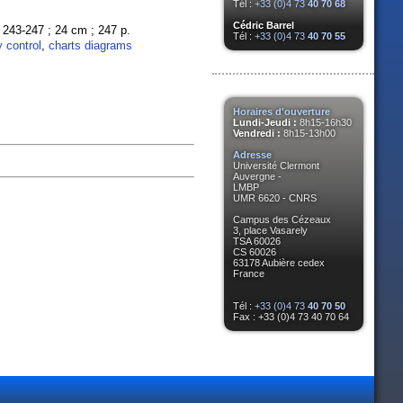
Tél :
+33 (0)4 73
40 70 68
Cédric Barrel
p. 243-247 ; 24 cm ; 247 p.
Tél :
+33 (0)4 73
40 70 55
y control
,
charts diagrams
Horaires d'ouverture
Lundi-Jeudi :
8h15-16h30
Vendredi :
8h15-13h00
Adresse
Université Clermont
Auvergne -
LMBP
UMR 6620 - CNRS
Campus des Cézeaux
3, place Vasarely
TSA 60026
CS 60026
63178 Aubière cedex
France
Tél :
+33 (0)4 73
40 70 50
Fax : +33 (0)4 73 40 70 64