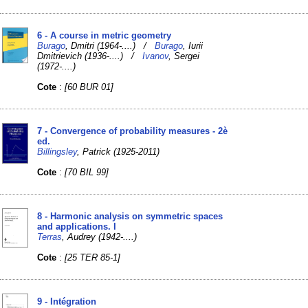
6 - A course in metric geometry
Burago
, Dmitri (1964-....) /
Burago
, Iurii
Dmitrievich (1936-....) /
Ivanov
, Sergei
(1972-....)
Cote
:
[60 BUR 01]
7 - Convergence of probability measures - 2è
ed.
Billingsley
, Patrick (1925-2011)
Cote
:
[70 BIL 99]
8 - Harmonic analysis on symmetric spaces
and applications. I
Terras
, Audrey (1942-....)
Cote
:
[25 TER 85-1]
9 - Intégration