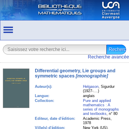
Recherche avancée
Differential geometry, Lie groups and
symmetric spaces
[monographie]
Auteur(s):
Helgason
, Sigurdur
(1927-....)
Langue:
anglais
Collection:
Pure and applied
mathematics : A
series of monographs
and textbooks
, n° 80
Editeur, date d'édition:
Academic Press,
1978
Ville(s) d'édition:
New York (US),