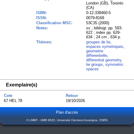
London (GB), Toronto
(CA)
ISBN:
0-12-338460-5
ISSN:
0079-8169
Classification MSC:
53C35 (2000)
Notes:
xv ; bibliogr. pp. 593-
622 ; index pp. 629-
634 ; 24 cm ; 634 p.
Thèmes:
groupes de lie
,
espaces symetriques
,
geometrie
differentielle
,
differential geometry
,
lie groups
,
symmetric
spaces
Exemplaire(s)
Cote
Retour
67 HEL 78
19/10/2026
Plan d'accès
© LMBP - UMR 6620, Université Clermont Auvergne, CNRS