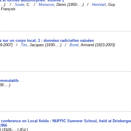
fs et formes automorphes. Volume 1
-....) /
Soule
, C. /
Monasse
, Denis (1950-....) /
Henniart
, Guy
, François
s sur un corps local. 1 : données radicielles valuées
929-2007) /
Tits
, Jacques (1930-....) /
Borel
, Armand (1923-2003)
ommutatifs
8-....)
a conference on Local fields : NUFFIC Summer School, held at Drieberge
1966
 (1926-....) (Ed.)