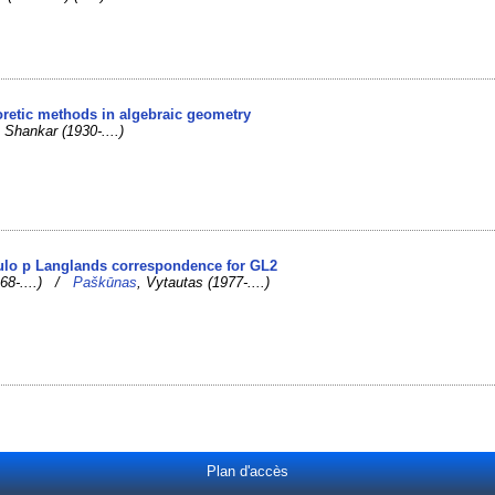
eoretic methods in algebraic geometry
 Shankar (1930-....)
ulo p Langlands correspondence for GL2
968-....) /
Paškūnas
, Vytautas (1977-....)
Plan d'accès