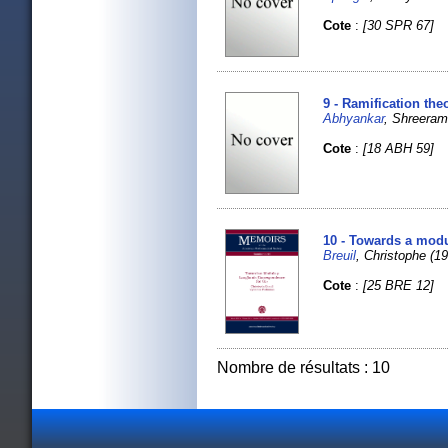
Cote
:
[30 SPR 67]
9 - Ramification th
Abhyankar
, Shreeram
Cote
:
[18 ABH 59]
10 - Towards a mod
Breuil
, Christophe (1
Cote
:
[25 BRE 12]
Nombre de résultats : 10