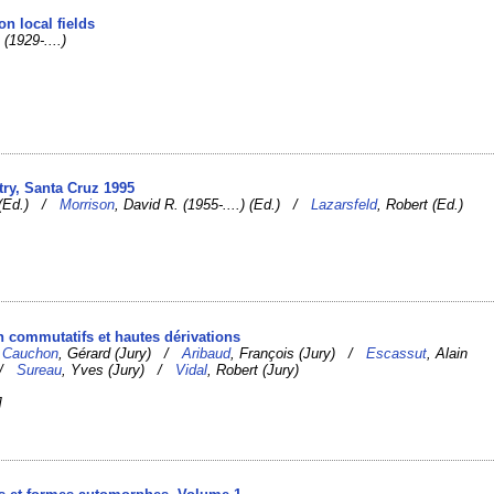
on local fields
 (1929-....)
try, Santa Cruz 1995
) (Ed.) /
Morrison
, David R. (1955-....) (Ed.) /
Lazarsfeld
, Robert (Ed.)
n commutatifs et hautes dérivations
/
Cauchon
, Gérard (Jury) /
Aribaud
, François (Jury) /
Escassut
, Alain
) /
Sureau
, Yves (Jury) /
Vidal
, Robert (Jury)
]