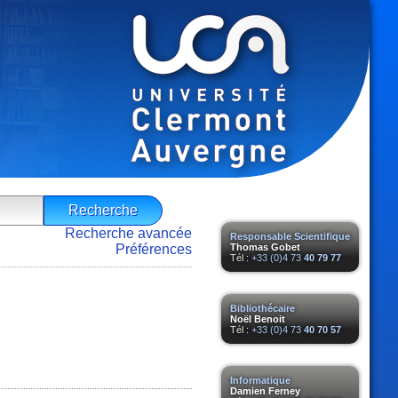
Recherche avancée
Responsable Scientifique
Préférences
Thomas Gobet
Tél :
+33 (0)4 73
40 79 77
Bibliothécaire
Noël Benoit
Tél :
+33 (0)4 73
40 70 57
Informatique
Damien Ferney