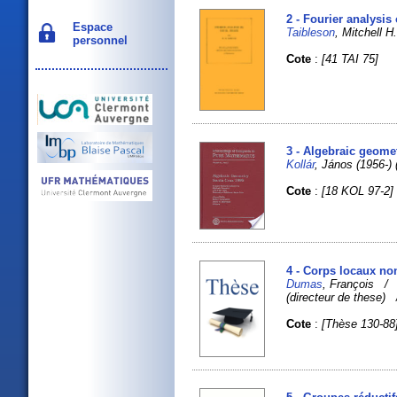
2 - Fourier analysis 
Espace
Taibleson
, Mitchell H.
personnel
Cote
:
[41 TAI 75]
3 - Algebraic geome
Kollár
, János (1956-
Cote
:
[18 KOL 97-2]
4 - Corps locaux no
Dumas
, François 
(directeur de these
Cote
:
[Thèse 130-88