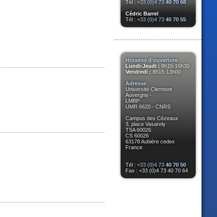
Tél :
+33 (0)4 73
40 70 68
Cédric Barrel
Tél :
+33 (0)4 73
40 70 55
Horaires d'ouverture
Lundi-Jeudi :
8h15-16h30
Vendredi :
8h15-13h00
Adresse
Université Clermont
Auvergne -
LMBP
UMR 6620 - CNRS
Campus des Cézeaux
3, place Vasarely
TSA 60026
CS 60026
63178 Aubière cedex
France
Tél :
+33 (0)4 73
40 70 50
Fax : +33 (0)4 73 40 70 64