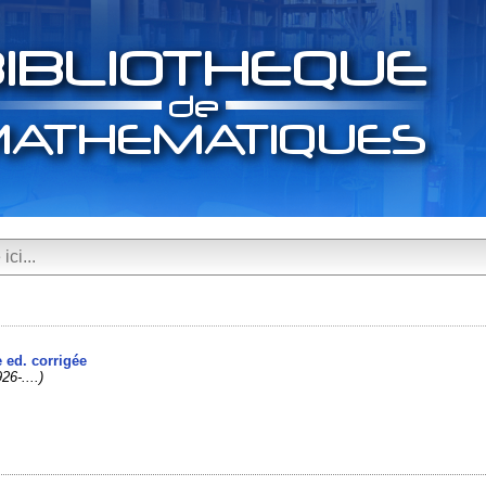
e ed. corrigée
26-....)