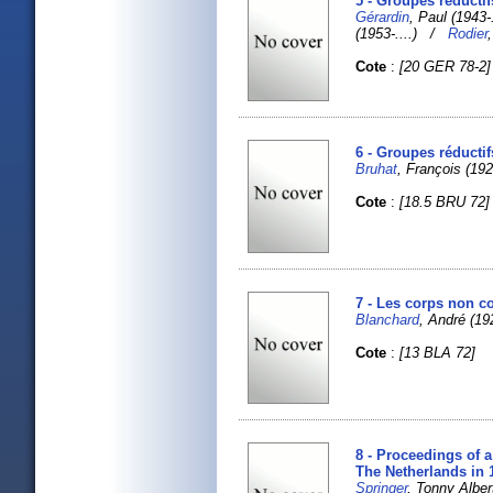
5 - Groupes réducti
Gérardin
, Paul (1943
(1953-....) /
Rodier
Cote
:
[20 GER 78-2]
6 - Groupes réductif
Bruhat
, François (1
Cote
:
[18.5 BRU 72]
7 - Les corps non c
Blanchard
, André (192
Cote
:
[13 BLA 72]
8 - Proceedings of 
The Netherlands in 
Springer
, Tonny Albert