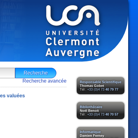
Recherche avancée
Responsable Scientifique
Thomas Gobet
Tél :
+33 (0)4 73
40 79 77
les valuées
Bibliothécaire
Noël Benoit
Tél :
+33 (0)4 73
40 70 57
Informatique
Damien Ferney