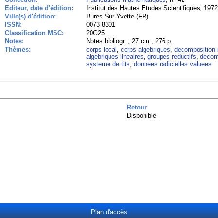
Editeur, date d'édition:
Institut des Hautes Etudes Scientifiques, 1972
Ville(s) d'édition:
Bures-Sur-Yvette (FR)
ISSN:
0073-8301
Classification MSC:
20G25
Notes:
Notes bibliogr. ; 27 cm ; 276 p.
Thèmes:
corps local
,
corps algebriques
,
decomposition
algebriques lineaires
,
groupes reductifs
,
decomp
systeme de tits
,
donnees radicielles valuees
Retour
Disponible
Plan d'accès