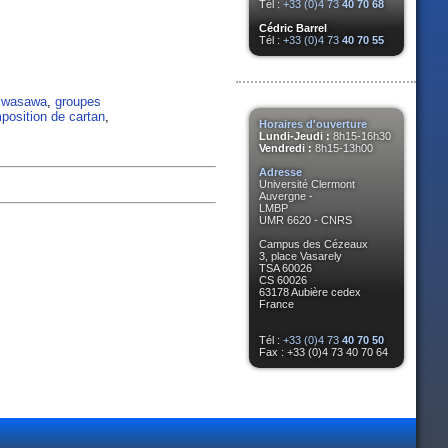
Tél :
+33 (0)4 73
40 70 68
Cédric Barrel
Tél :
+33 (0)4 73
40 70 55
 iwasawa
,
groupes
osition de cartan
,
Horaires d'ouverture
Lundi-Jeudi :
8h15-16h30
Vendredi :
8h15-13h00
Adresse
Université Clermont
Auvergne -
LMBP
UMR 6620 - CNRS
Campus des Cézeaux
3, place Vasarely
TSA 60026
CS 60026
63178 Aubière cedex
France
Tél :
+33 (0)4 73
40 70 50
Fax : +33 (0)4 73 40 70 64