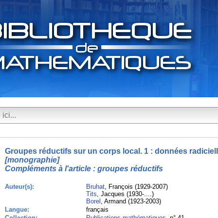
Groupes réductifs sur un corps local. 1 : données radiciel
[monographie]
Compléments à l'article : groupes réductifs
Auteur(s):
Bruhat
, François (1929-2007)
Tits
, Jacques (1930-....)
Borel
, Armand (1923-2003)
Langue:
français
Collection:
Publications mathématiques
, n° 41