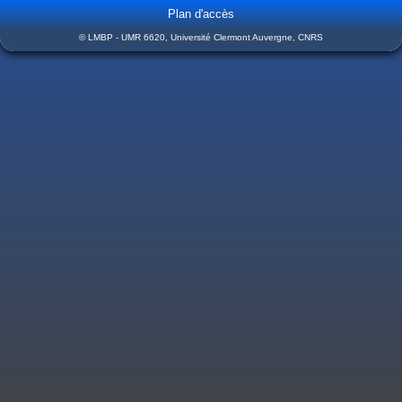
Plan d'accès
© LMBP - UMR 6620, Université Clermont Auvergne, CNRS