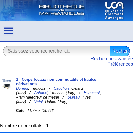
Recherche avancée
Préférences
1 - Corps locaux non commutatifs et hautes
dérivations
Dumas
, François /
Cauchon
, Gérard
(Jury) /
Aribaud
, François (Jury) /
Escassut
,
Alain (directeur de these) /
Sureau
, Yves
(Jury) /
Vidal
, Robert (Jury)
Cote
:
[Thèse 130-88]
Nombre de résultats : 1