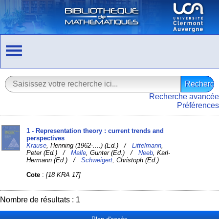
Recherche avancée
Préférences
1 - Representation theory : current trends and
perspectives
Krause
, Henning (1962-....) (Ed.) /
Littelmann
,
Peter (Ed.) /
Malle
, Gunter (Ed.) /
Neeb
, Karl-
Hermann (Ed.) /
Schweigert
, Christoph (Ed.)
Cote
:
[18 KRA 17]
Nombre de résultats : 1