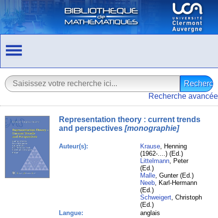
Recherche avancée
Representation theory : current trends
and perspectives
[monographie]
Auteur(s):
Krause
, Henning
(1962-....) (Ed.)
Littelmann
, Peter
(Ed.)
Malle
, Gunter (Ed.)
Neeb
, Karl-Hermann
(Ed.)
Schweigert
, Christoph
(Ed.)
Langue:
anglais