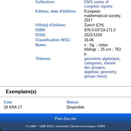
Collection:
EMS series of
congress reports
Editeur, date d'édition:
European
mathematical society,
2017
Ville(s) d'édition:
Zurich (CH)
ISBN:
978-3-03719-171-2
ISSN:
2523-515X
Classification MSC:
16-06
Notes:
x ; fig. ; notes
bibliogr. ; 25 cm ; 763
p.
Thèmes:
geometrie algebrique
,
categories
,
theorie
des groupes
,
algebraic geometry
,
groups theory
Exemplaire(s)
Cote
Retour
18 KRA 17
Disponible
Plan d'accès
© LMBP - UMR 6620, Université Clermont Auvergne, CNRS