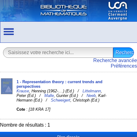
Recherche avancée
Préférences
1 - Representation theory : current trends and
perspectives
Krause
, Henning (1962-....) (Ed.) /
Littelmann
,
Peter (Ed.) /
Malle
, Gunter (Ed.) /
Neeb
, Karl-
Hermann (Ed.) /
Schweigert
, Christoph (Ed.)
Cote
:
[18 KRA 17]
Nombre de résultats : 1