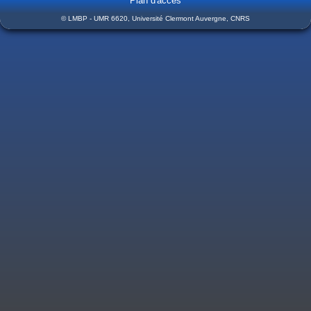
Plan d'accès
© LMBP - UMR 6620, Université Clermont Auvergne, CNRS