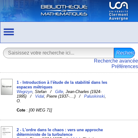
Recherche avancée
Préférences
1 - Introduction à l'étude de la stabilité dans les
espaces métriques
Wegrzyn
, Stefan /
Gille
, Jean-Charles (1924-
1995) /
Vidal
, Pierre (1937-....) /
Paluskinski
,
O.
Cote
:
[00 WEG 71]
2 - L'ordre dans le chaos : vers une approche
déterministe de la turbulence