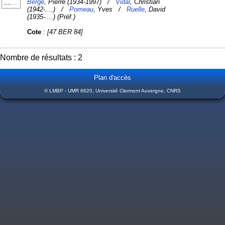
Bergé
, Pierre (1934-1997) /
Vidal
, Christian
(1942-....) /
Pomeau
, Yves /
Ruelle
, David
(1935-....) (Préf.)
Cote
:
[47 BER 84]
Nombre de résultats : 2
Plan d'accès
© LMBP - UMR 6620, Université Clermont Auvergne, CNRS