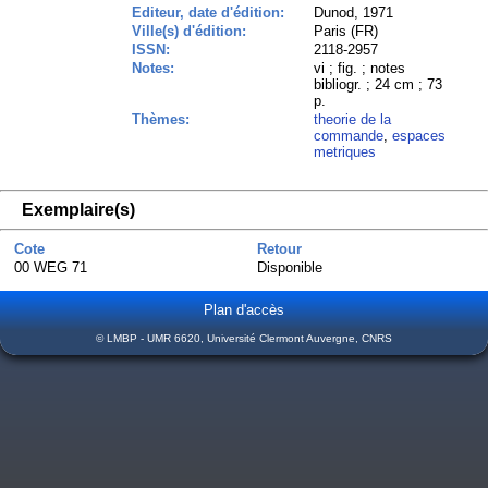
Editeur, date d'édition:
Dunod, 1971
Ville(s) d'édition:
Paris (FR)
ISSN:
2118-2957
Notes:
vi ; fig. ; notes
bibliogr. ; 24 cm ; 73
p.
Thèmes:
theorie de la
commande
,
espaces
metriques
Exemplaire(s)
Cote
Retour
00 WEG 71
Disponible
Plan d'accès
© LMBP - UMR 6620, Université Clermont Auvergne, CNRS