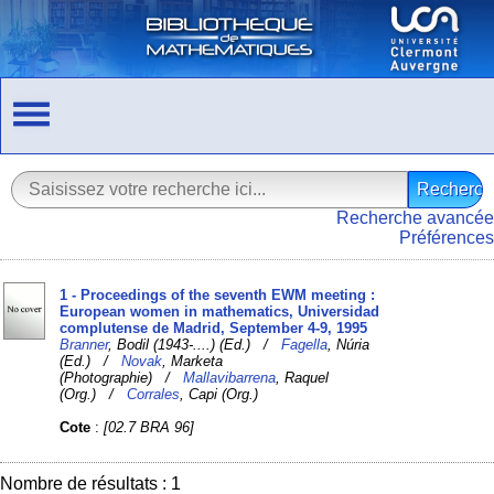
Recherche avancée
Préférences
1 - Proceedings of the seventh EWM meeting :
European women in mathematics, Universidad
complutense de Madrid, September 4-9, 1995
Branner
, Bodil (1943-....) (Ed.) /
Fagella
, Núria
(Ed.) /
Novak
, Marketa
(Photographie) /
Mallavibarrena
, Raquel
(Org.) /
Corrales
, Capi (Org.)
Cote
:
[02.7 BRA 96]
Nombre de résultats : 1