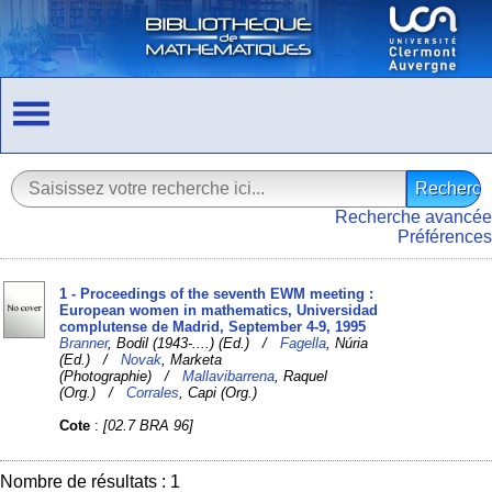
Recherche avancée
Préférences
1 - Proceedings of the seventh EWM meeting :
European women in mathematics, Universidad
complutense de Madrid, September 4-9, 1995
Branner
, Bodil (1943-....) (Ed.) /
Fagella
, Núria
(Ed.) /
Novak
, Marketa
(Photographie) /
Mallavibarrena
, Raquel
(Org.) /
Corrales
, Capi (Org.)
Cote
:
[02.7 BRA 96]
Nombre de résultats : 1