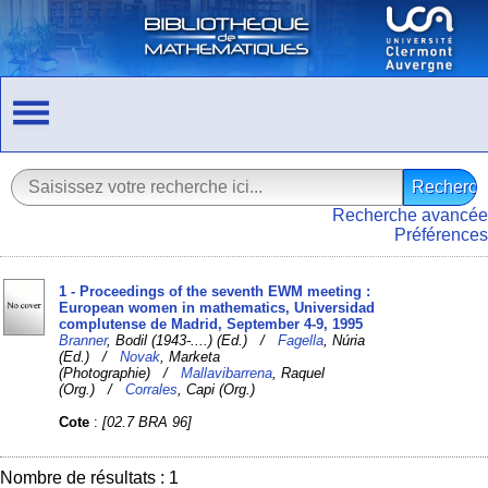
Recherche avancée
Préférences
1 - Proceedings of the seventh EWM meeting :
European women in mathematics, Universidad
complutense de Madrid, September 4-9, 1995
Branner
, Bodil (1943-....) (Ed.) /
Fagella
, Núria
(Ed.) /
Novak
, Marketa
(Photographie) /
Mallavibarrena
, Raquel
(Org.) /
Corrales
, Capi (Org.)
Cote
:
[02.7 BRA 96]
Nombre de résultats : 1