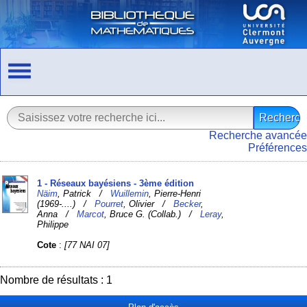
Recherche avancée
Préférences
1 - Réseaux bayésiens - 3ème édition
Näim
, Patrick /
Wuillemin
, Pierre-Henri
(1969-....) /
Pourret
, Olivier /
Becker
,
Anna /
Marcot
, Bruce G. (Collab.) /
Leray
,
Philippe
Cote
:
[77 NAI 07]
Nombre de résultats : 1