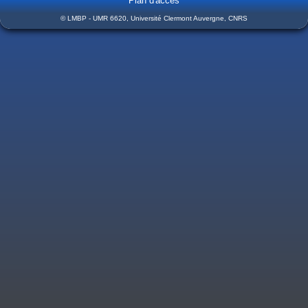
Plan d'accès
© LMBP - UMR 6620, Université Clermont Auvergne, CNRS