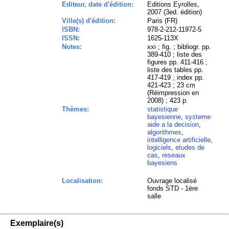
Editeur, date d'édition:
Editions Eyrolles,
2007 (3ed. édition)
Ville(s) d'édition:
Paris (FR)
ISBN:
978-2-212-11972-5
ISSN:
1625-113X
Notes:
xxi ; fig. ; bibliogr. pp.
389-410 ; liste des
figures pp. 411-416 ;
liste des tables pp.
417-419 ; index pp.
421-423 ; 23 cm
(Réimpression en
2008) ; 423 p.
Thèmes:
statistique
bayesienne
,
systeme
aide a la decision
,
algorithmes
,
intelligence artificielle
,
logiciels
,
etudes de
cas
,
reseaux
bayesiens
Localisation:
Ouvrage localisé
fonds STD - 1ère
salle
Exemplaire(s)