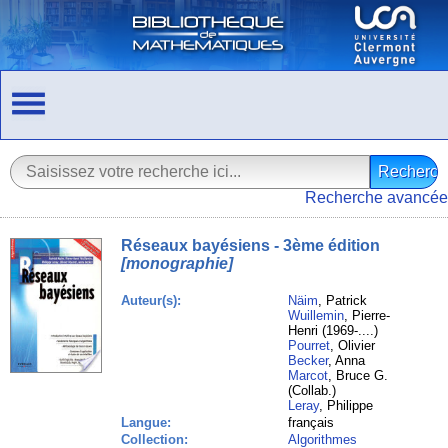
Recherche avancée
Réseaux bayésiens - 3ème édition
[monographie]
Auteur(s):
Näim
, Patrick
Wuillemin
, Pierre-
Henri (1969-....)
Pourret
, Olivier
Becker
, Anna
Marcot
, Bruce G.
(Collab.)
Leray
, Philippe
Langue:
français
Collection:
Algorithmes