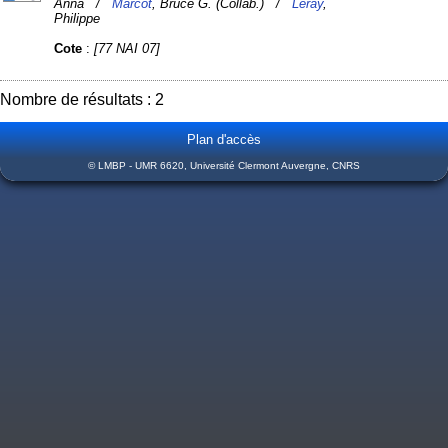
Anna /
Marcot
, Bruce G. (Collab.) /
Leray
,
Philippe
Cote
:
[77 NAI 07]
Nombre de résultats : 2
Plan d'accès
© LMBP - UMR 6620, Université Clermont Auvergne, CNRS