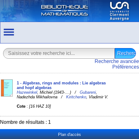
Recherche avancée
Préférences
1 - Algebras, rings and modules : Lie algebras
and hopf algebras
Hazewinkel
, Michiel (1943-....) /
Gubareni
,
Nadezhda Mikhailovna /
Kiritchenko
, Vladimir V.
Cote
:
[16 HAZ 10]
Nombre de résultats : 1
Plan d'accès