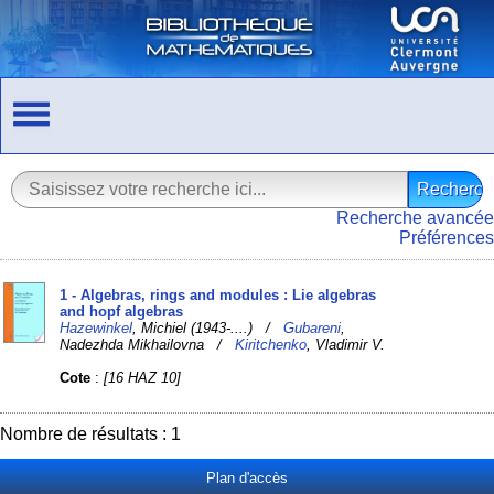
Recherche avancée
Préférences
1 - Algebras, rings and modules : Lie algebras
and hopf algebras
Hazewinkel
, Michiel (1943-....) /
Gubareni
,
Nadezhda Mikhailovna /
Kiritchenko
, Vladimir V.
Cote
:
[16 HAZ 10]
Nombre de résultats : 1
Plan d'accès